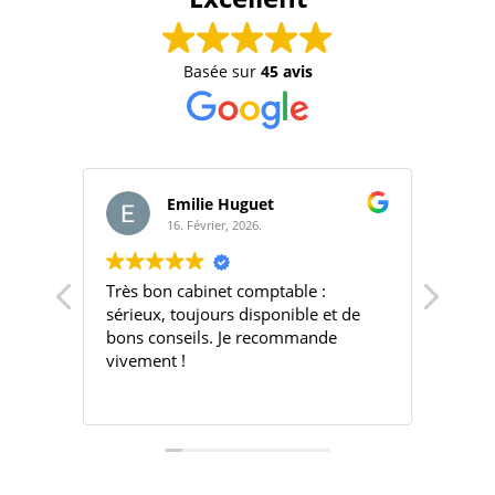
Basée sur
45 avis
Emilie Huguet
16. Février, 2026.
31. Octobre, 2025.
 bon cabinet comptable :
Une équipe très rigoure
ux, toujours disponible et de
serieuse, toujours dispo
 conseils. Je recommande
l'on a besoin d'eux. Ils 
ment !
temps d'expliquer , de co
d'accompagner avec
Lire la suite
professionnalisme et bie
Un vrai partenaire de c
je recommande sans hes