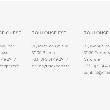
SE OUEST
TOULOUSE EST
TOULOUSE
e Maubec
76, route de Lavaur
22, avenue de
louse
31130 Balma
31120 Portet-s
1 49 27 17
+33 (0) 5 61 49 27 17
Garonne
experts.fr
balma@cfexperts.fr
+33 (0) 5 61 49
contact@cfexp