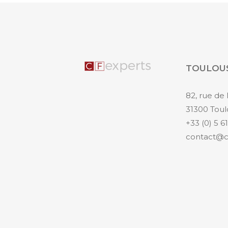
TOULOU
82, rue d
31300 Tou
+33 (0) 5 6
contact@cf