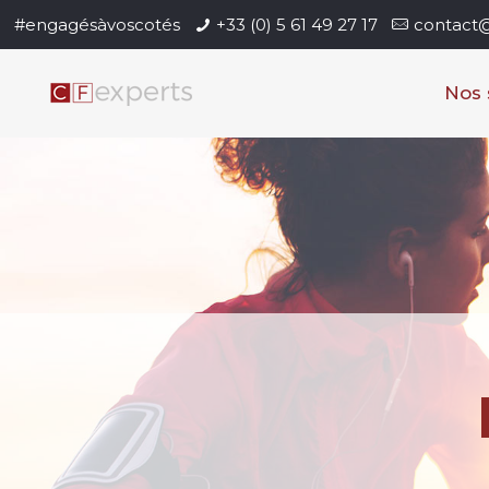
#engagésàvoscotés
+33 (0) 5 61 49 27 17
contact@
Nos 