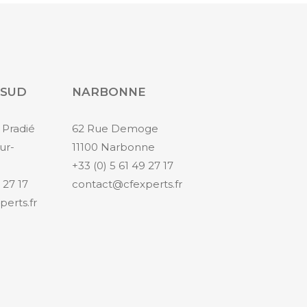
 SUD
NARBONNE
 Pradié
62 Rue Demoge
ur-
11100 Narbonne
+33 (0) 5 61 49 27 17
 27 17
contact@cfexperts.fr
erts.fr