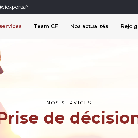
cfexperts.fr
services
Team CF
Nos actualités
Rejoi
NOS SERVICES
Prise de décisio